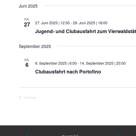
D
Juni 2025
a
t
FR.
27. Juni 2025 | 12:00
-
29. Juni 2025 | 18:00
27
u
Jugend- und Clubausfahrt zum Vierwaldstät
m
w
September 2025
ä
h
SA.
6. September 2025 | 6:00
-
14. September 2025 | 20:00
6
l
Clubausfahrt nach Portofino
e
n
.
Vorherige
Veranstaltungen