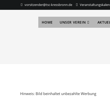
vorsitzender@tsc-kressbronn.de
Veranstaltungskalen
HOME
UNSER VEREIN
AKTUE
Hinweis: Bild beinhaltet unbezahlte Werbung