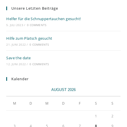
Unsere Letzten Beiträge
Helfer für die Schnuppertauchen gesucht!
5. JULI 2023
/
0 COMMENTS
Hilfe zum Platsch gesucht
21. JUNI 2022
/
0 COMMENTS
Save the date
12. JUNI 2022
/
0 COMMENTS
Kalender
AUGUST 2026
M
D
M
D
F
S
S
1
2
3
4
5
6
7
8
9