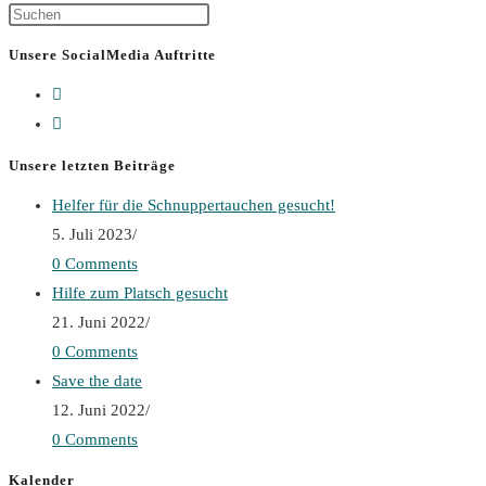
Press
Escape
Unsere SocialMedia Auftritte
to
close
the
search
Unsere letzten Beiträge
panel.
Helfer für die Schnuppertauchen gesucht!
5. Juli 2023
/
0 Comments
Hilfe zum Platsch gesucht
21. Juni 2022
/
0 Comments
Save the date
12. Juni 2022
/
0 Comments
Kalender