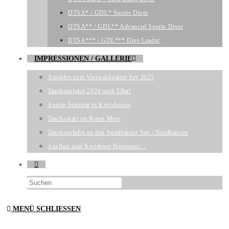
DTSA* / GDL* Sports Diver
DTSA** / GDL** Advanced Sports Diver
DTSA*** / GDL*** Dive Leader
IMPRESSIONEN / GALLERIE
Ausfahrt zum Vierwaldstätter See 2025
Tauchausfahrt 2024 nach Elba!
Apnoe-Seminar in Kressbronn
Tauchsafari im Roten Meer
Tauchausfahrt an den Sundhäuser See / Nordhausen
Ausflug zum Kreidesee Hemmoor…
WEBSITE-
Press
SUCHE
Escape
MENÜ
SCHLIESSEN
to
UMSCHALTEN
close