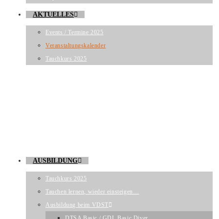
AKTUELLES
Events / Termine 2025
Veranstaltungskalender
Tauchkurs 2025
AUSBILDUNG
Tauchkurs 2025
Tauchen lernen, wieder einsteigen…
Ausbildung beim VDST
DTSA Basic / GDL Basic Diver