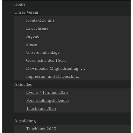
Home
the
Unser Verein
search
Kontakt zu uns
panel.
Erwachsene
Jugend
Preise
Unsere Füllanlage
Geschichte des TSCK
Downloads, Mitgliedsantrag, …
Impressum und Datenschutz
Aktuelles
Events / Termine 2025
Veranstaltungskalender
Tauchkurs 2025
Ausbildung
Tauchkurs 2025