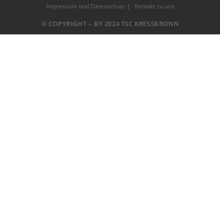
Impressum und Datenschutz
Kontakt zu uns
© COPYRIGHT – BY 2024 TSC KRESSBRONN